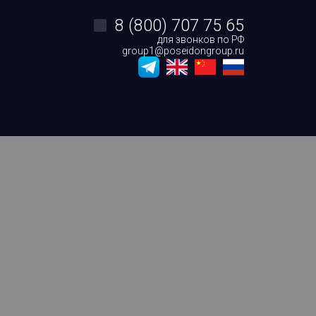
8 (800) 707 75 65
для звонков по РФ
group1@poseidongroup.ru