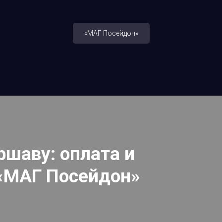
«МАГ Посейдон»
ршаву: оплата и
«МАГ Посейдон»