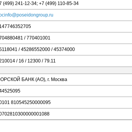
7 (499) 241-12-34; +7 (499) 110-85-34
ocinfo@poseidongroup.ru
147746352705
704880481 / 770401001
5118041 / 45286552000 / 45374000
210014 / 16 / 12300 / 79.11
ОРСКОЙ БАНК (АО), г. Москва
44525095
0101 810545250000095
0702810300000001088