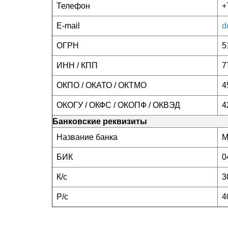
Телефон
+
E-mail
d
ОГРН
5
ИНН / КПП
7
ОКПО / ОКАТО / ОКТМО
4
ОКОГУ / ОКФС / ОКОПФ / ОКВЭД
4
Банковские реквизиты
Название банка
М
БИК
0
К/с
3
Р/с
4