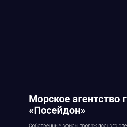
Морское агентство 
«Посейдон»
Cобственные офисы продаж полного спек