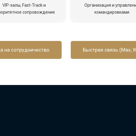
VIP-залы, Fast-Track и
Организация и управлен
иоритетное сопровождение
командировками
а на сотрудничество
Быстрая связь (Max, W