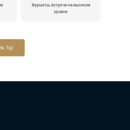
ие
Фуршеты, встречи на высоком
уровне
a, Tg)