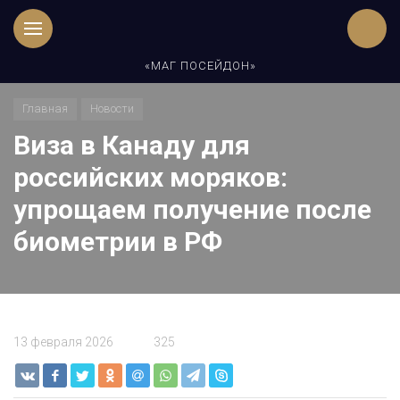
«МАГ ПОСЕЙДОН»
Главная
Новости
Виза в Канаду для
российских моряков:
упрощаем получение после
биометрии в РФ
13 февраля 2026
325