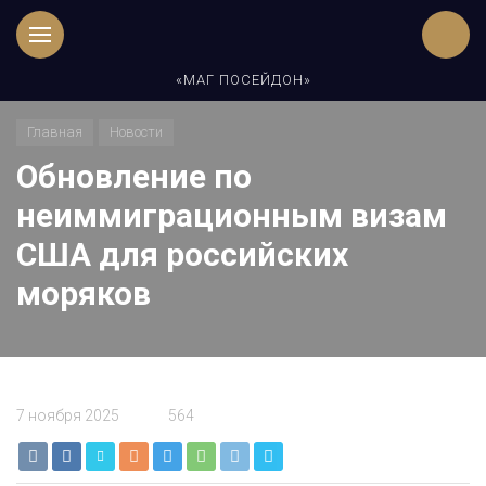
«МАГ ПОСЕЙДОН»
Главная
Новости
Обновление по
неиммиграционным визам
США для российских
моряков
7 ноября 2025
564