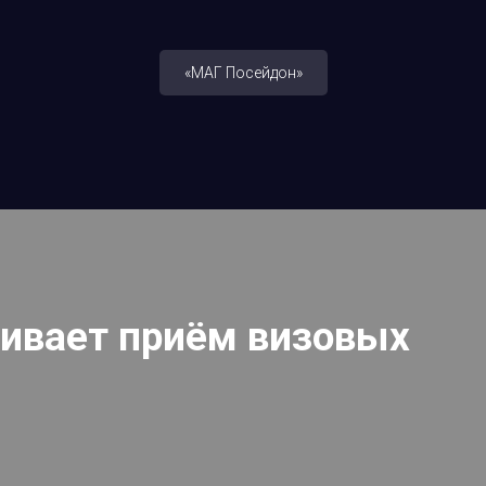
«МАГ Посейдон»
ивает приём визовых