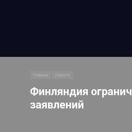
Главная
Новости
Финляндия огранич
заявлений