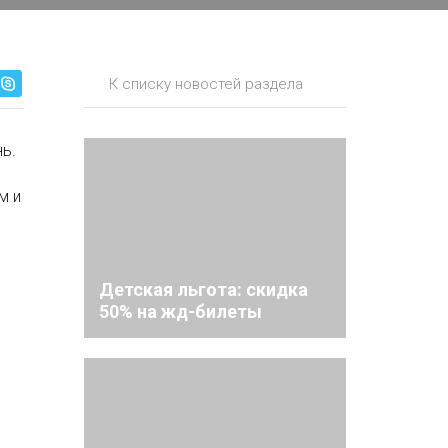
К списку новостей раздела
нь.
м и
Детская льгота: скидка
50% на жд-билеты