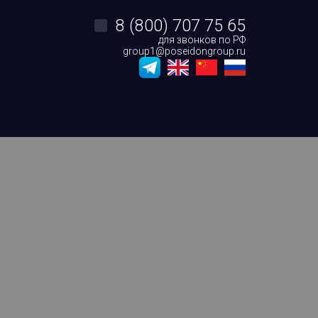
8 (800) 707 75 65
для звонков по РФ
group1@poseidongroup.ru