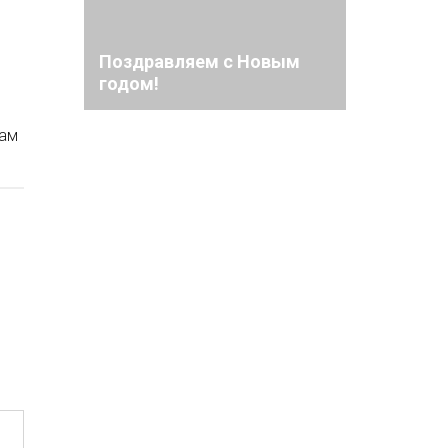
Поздравляем с Новым
й
годом!
там