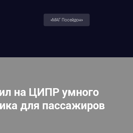
«МАГ Посейдон»
ил на ЦИПР умного
ика для пассажиров