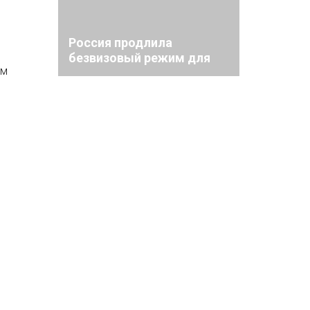
Россия продлила
безвизовый режим для
ым
граждан Китая до конца
2027 года