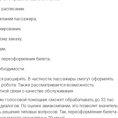
 расписании;
еланий пассажира;
нирования;
ому заказу;
ии;
и переоформления билета;
обходимости.
ся расширять. В частности, пассажиры смогут оформлять
 робота. Также рассматривается возможность
тной связи о качестве обслуживания.
ию голосовой помощник сможет обрабатывать до 32 тыс.
 диалогов. По оценке авиакомпании, это позволит значител
ть решение типовых вопросов. Так, переоформление билета 
ут вместо стандартных 20 минут.