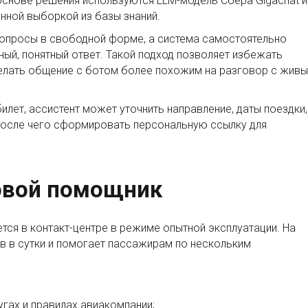
 основе решения используются LLM-модель Сбера Gigachat и
нной выборкой из базы знаний.
опросы в свободной форме, а система самостоятельно
ный, понятный ответ. Такой подход позволяет избежать
делать общение с ботом более похожим на разговор с жив
лет, ассистент может уточнить направление, даты поездки,
 после чего сформировать персональную ссылку для
овой помощник
тся в контакт-центре в режиме опытной эксплуатации. На
в в сутки и помогает пассажирам по нескольким
гах и правилах авиакомпании;