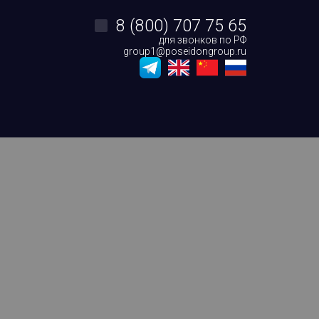
8 (800) 707 75 65
для звонков по РФ
group1@poseidongroup.ru